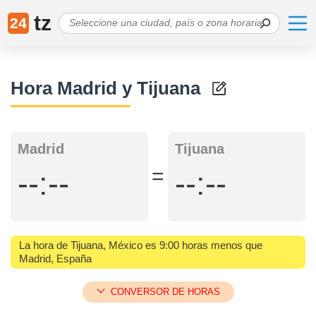
tz
24
Hora Madrid y Tijuana
Madrid
Tijuana
=
--:--
--:--
La hora de Tijuana, México es 9:00 horas menos que
Madrid, España
CONVERSOR DE HORAS