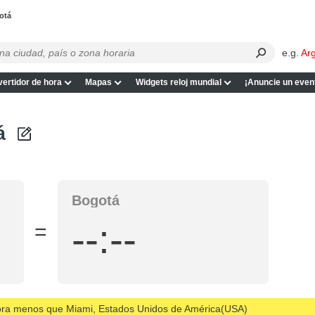
otá
e.g.
Ar
ertidor de hora
Mapas
Widgets reloj mundial
¡Anuncie un even
á
Bogotá
--:--
=
hora menos que Miami, Estados Unidos de América(USA)