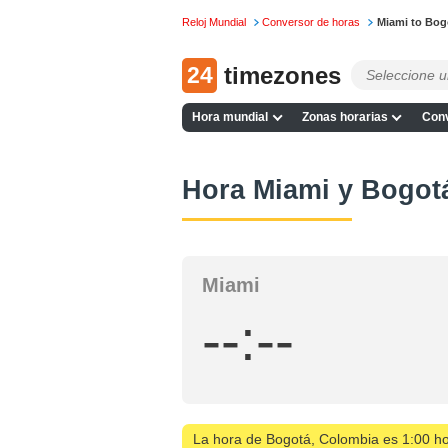
Reloj Mundial
Conversor de horas
Miami to Bog
24
timezones
Hora mundial
Zonas horarias
Conv
Hora Miami y Bogot
Miami
--:--
La hora de Bogotá, Colombia es 1:00 