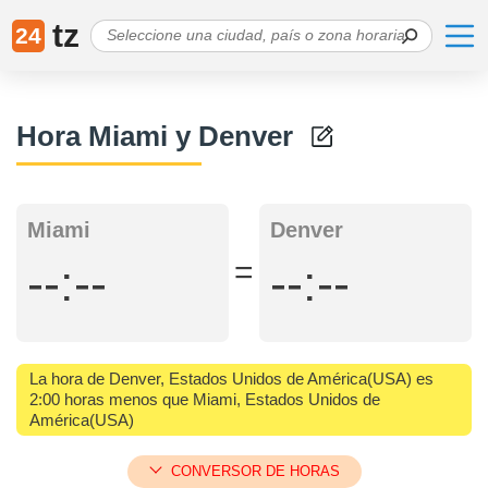
tz
24
Hora Miami y Denver
Miami
Denver
=
--:--
--:--
La hora de Denver, Estados Unidos de América(USA) es
2:00 horas menos que Miami, Estados Unidos de
América(USA)
CONVERSOR DE HORAS