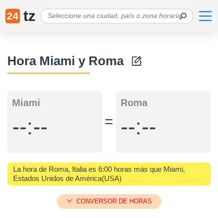
tz
24
Hora Miami y Roma
Miami
Roma
=
--:--
--:--
La hora de Roma, Italia es 6:00 horas más que Miami,
Estados Unidos de América(USA)
CONVERSOR DE HORAS