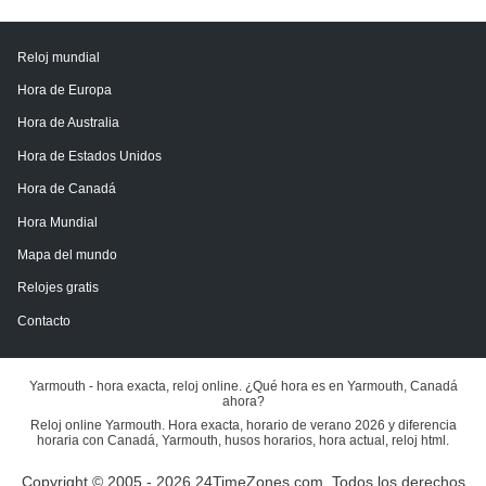
Reloj mundial
Hora de Europa
Hora de Australia
Hora de Estados Unidos
Hora de Canadá
Hora Mundial
Mapa del mundo
Relojes gratis
Contacto
Yarmouth - hora exacta, reloj online. ¿Qué hora es en Yarmouth, Canadá
ahora?
Reloj online Yarmouth. Hora exacta, horario de verano 2026 y diferencia
horaria con Canadá, Yarmouth, husos horarios, hora actual, reloj html.
Copyright © 2005 - 2026 24TimeZones.com.
Todos los derechos