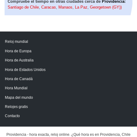
Compruebe el tiempo en otras ciudades cerca de
Providencia
:
Santiago de Chile
,
Caracas
,
Manaos
,
La Paz
,
Georgetown (GY))
Reloj mundial
Hora de Europa
Hora de Australia
Hora de Estados Unidos
Hora de Canadá
Hora Mundial
Mapa del mundo
Relojes gratis
Contacto
Providencia - hora exacta, reloj online. ¿Qué hora es en Providencia, Chile