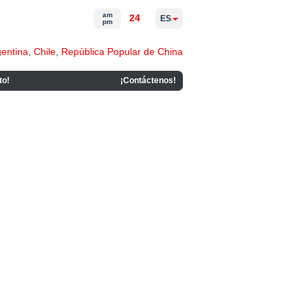
am
24
ES
pm
gentina
,
Chile
,
República Popular de China
to!
¡Contáctenos!