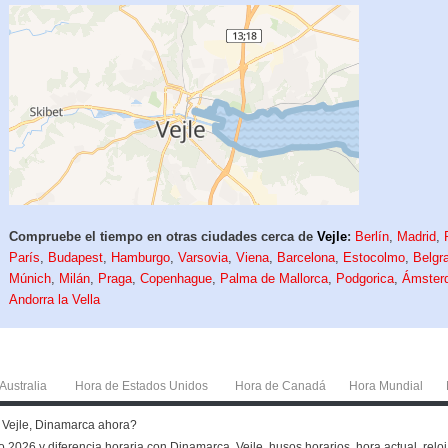
Compruebe el tiempo en otras ciudades cerca de
Vejle
:
Berlín
,
Madrid
,
París
,
Budapest
,
Hamburgo
,
Varsovia
,
Viena
,
Barcelona
,
Estocolmo
,
Belgr
Múnich
,
Milán
,
Praga
,
Copenhague
,
Palma de Mallorca
,
Podgorica
,
Ámster
Andorra la Vella
Australia
Hora de Estados Unidos
Hora de Canadá
Hora Mundial
en Vejle, Dinamarca ahora?
o 2026 y diferencia horaria con Dinamarca, Vejle, husos horarios, hora actual, reloj