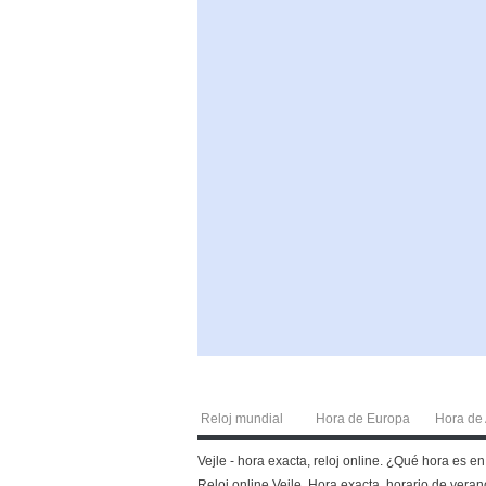
Reloj mundial
Hora de Europa
Hora de 
Vejle - hora exacta, reloj online. ¿Qué hora es 
Reloj online Vejle. Hora exacta, horario de veran