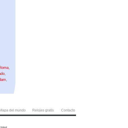
Roma
,
ado
,
dam
,
Mapa del mundo
Relojes gratis
Contacto
 html.