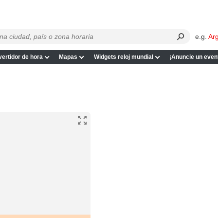
e.g.
Ar
ertidor de hora
Mapas
Widgets reloj mundial
¡Anuncie un even