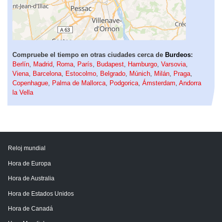
Compruebe el tiempo en otras ciudades cerca de
Burdeos
:
Berlín
,
Madrid
,
Roma
,
París
,
Budapest
,
Hamburgo
,
Varsovia
,
Viena
,
Barcelona
,
Estocolmo
,
Belgrado
,
Múnich
,
Milán
,
Praga
,
Copenhague
,
Palma de Mallorca
,
Podgorica
,
Ámsterdam
,
Andorra
la Vella
Reloj mundial
Hora de Europa
Hora de Australia
Hora de Estados Unidos
Hora de Canadá