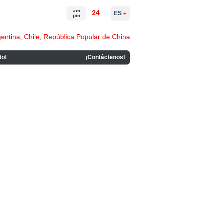
am
24
ES
pm
gentina
,
Chile
,
República Popular de China
to!
¡Contáctenos!