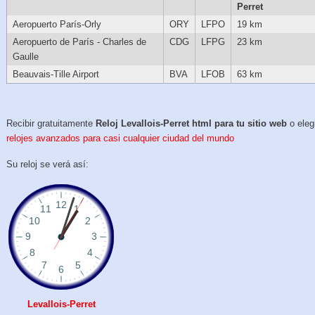
Perret
Aeropuerto París-Orly
ORY
LFPO
19 km
Aeropuerto de París - Charles de
CDG
LFPG
23 km
Gaulle
Beauvais-Tille Airport
BVA
LFOB
63 km
Recibir gratuitamente
Reloj Levallois-Perret html para tu sitio web
o eleg
relojes avanzados para casi cualquier ciudad del mundo
Su reloj se verá así:
Levallois-Perret