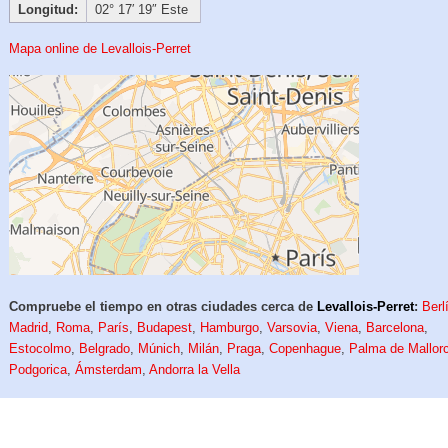
Longitud:
02° 17′ 19″ Este
Mapa online de Levallois-Perret
Compruebe el tiempo en otras ciudades cerca de
Levallois-Perret
:
Berl
Madrid
,
Roma
,
París
,
Budapest
,
Hamburgo
,
Varsovia
,
Viena
,
Barcelona
,
Estocolmo
,
Belgrado
,
Múnich
,
Milán
,
Praga
,
Copenhague
,
Palma de Mallor
Podgorica
,
Ámsterdam
,
Andorra la Vella