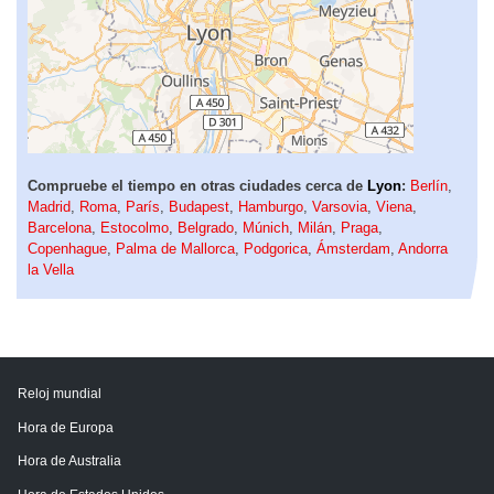
Compruebe el tiempo en otras ciudades cerca de
Lyon
:
Berlín
,
Madrid
,
Roma
,
París
,
Budapest
,
Hamburgo
,
Varsovia
,
Viena
,
Barcelona
,
Estocolmo
,
Belgrado
,
Múnich
,
Milán
,
Praga
,
Copenhague
,
Palma de Mallorca
,
Podgorica
,
Ámsterdam
,
Andorra
la Vella
Reloj mundial
Hora de Europa
Hora de Australia