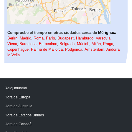
Compruebe el tiempo en otras ciudades cerca de
Mérignac
:
Berlín
,
Madrid
,
Roma
,
París
,
Budapest
,
Hamburgo
,
Varsovia
,
Viena
,
Barcelona
,
Estocolmo
,
Belgrado
,
Múnich
,
Milán
,
Praga
,
Copenhague
,
Palma de Mallorca
,
Podgorica
,
Ámsterdam
,
Andorra
la Vella
Reloj mundial
Hora de Europa
Hora de Australia
Hora de Estados Unidos
Hora de Canadá