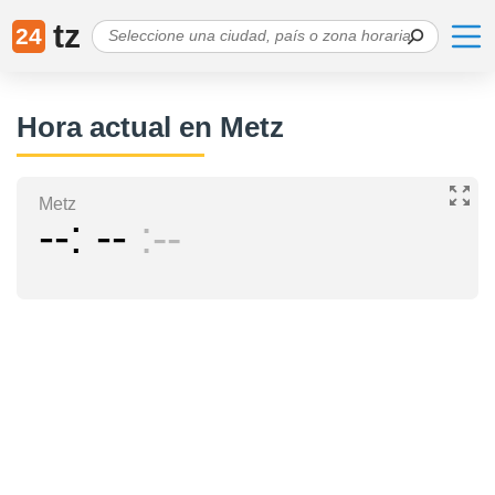
tz
24
Hora actual en Metz
Metz
--
--
--