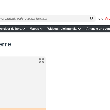
e.g.
Ar
ertidor de hora
Mapas
Widgets reloj mundial
¡Anuncie un even
erre