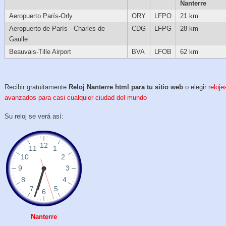
Nanterre
Aeropuerto París-Orly
ORY
LFPO
21 km
Aeropuerto de París - Charles de
CDG
LFPG
28 km
Gaulle
Beauvais-Tille Airport
BVA
LFOB
62 km
Recibir gratuitamente
Reloj Nanterre html para tu sitio web
o elegir
reloje
avanzados para casi cualquier ciudad del mundo
Su reloj se verá así:
Nanterre