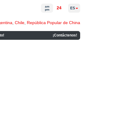
am
24
ES
pm
gentina
,
Chile
,
República Popular de China
to!
¡Contáctenos!