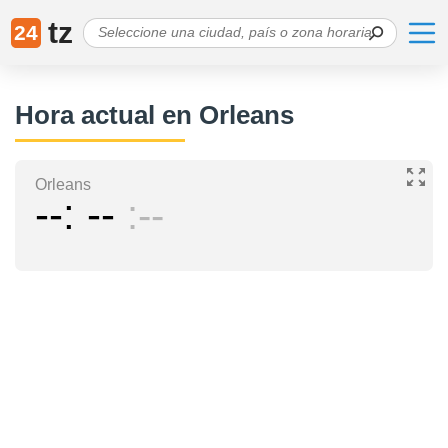
tz
24
Hora actual en Orleans
Orleans
--
--
--