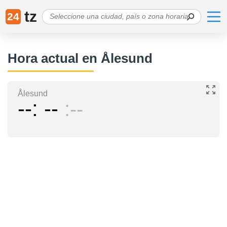
tz
24
Hora actual en Ålesund
Ålesund
--
--
--