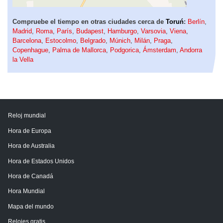
Compruebe el tiempo en otras ciudades cerca de
Toruń
:
Berlín
,
Madrid
,
Roma
,
París
,
Budapest
,
Hamburgo
,
Varsovia
,
Viena
,
Barcelona
,
Estocolmo
,
Belgrado
,
Múnich
,
Milán
,
Praga
,
Copenhague
,
Palma de Mallorca
,
Podgorica
,
Ámsterdam
,
Andorra
la Vella
Reloj mundial
Hora de Europa
Hora de Australia
Hora de Estados Unidos
Hora de Canadá
Hora Mundial
Mapa del mundo
Relojes gratis