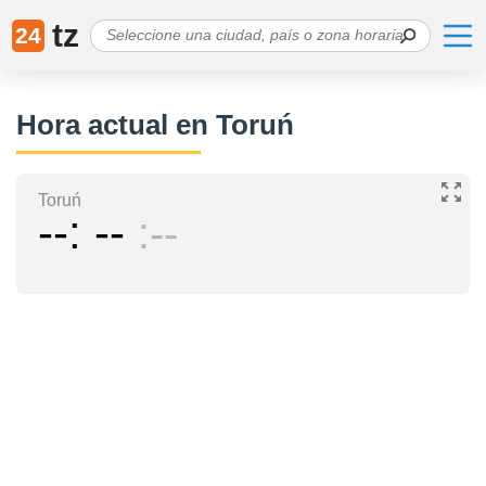
tz
24
Hora actual en Toruń
Toruń
--
--
--