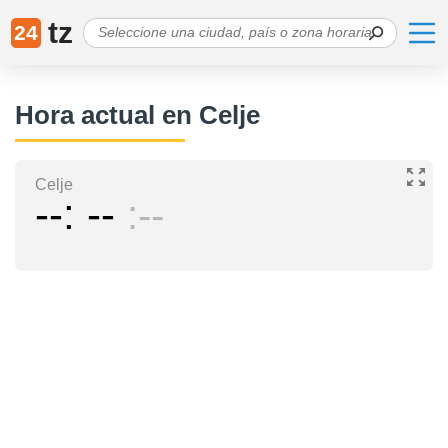
tz
24
Hora actual en Celje
Celje
--
--
--