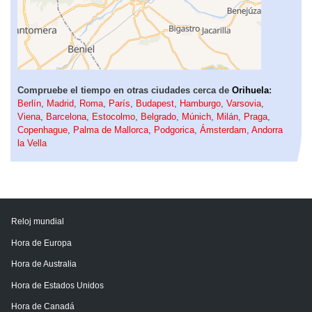
Compruebe el tiempo en otras ciudades cerca de
Orihuela
:
Berlín
,
Madrid
,
Roma
,
París
,
Budapest
,
Hamburgo
,
Varsovia
,
Viena
,
Barcelona
,
Estocolmo
,
Belgrado
,
Múnich
,
Milán
,
Praga
,
Copenhague
,
Palma de Mallorca
,
Podgorica
,
Ámsterdam
,
Andorra
la Vella
Reloj mundial
Hora de Europa
Hora de Australia
Hora de Estados Unidos
Hora de Canadá