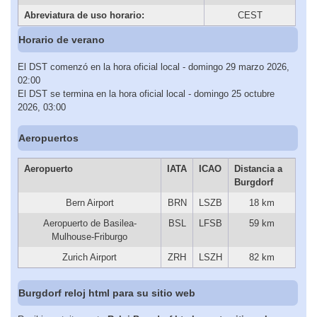
Abreviatura de uso horario:
CEST
Horario de verano
El DST comenzó en la hora oficial local - domingo 29 marzo 2026,
02:00
El DST se termina en la hora oficial local - domingo 25 octubre
2026, 03:00
Aeropuertos
Aeropuerto
IATA
ICAO
Distancia a
Burgdorf
Bern Airport
BRN
LSZB
18 km
Aeropuerto de Basilea-
BSL
LFSB
59 km
Mulhouse-Friburgo
Zurich Airport
ZRH
LSZH
82 km
Burgdorf reloj html para su sitio web