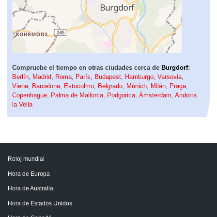
Compruebe el tiempo en otras ciudades cerca de
Burgdorf
:
Berlín
,
Madrid
,
Roma
,
París
,
Budapest
,
Hamburgo
,
Varsovia
,
Viena
,
Barcelona
,
Estocolmo
,
Belgrado
,
Múnich
,
Milán
,
Praga
,
Copenhague
,
Palma de Mallorca
,
Podgorica
,
Ámsterdam
,
Andorra
la Vella
Reloj mundial
Hora de Europa
Hora de Australia
Hora de Estados Unidos