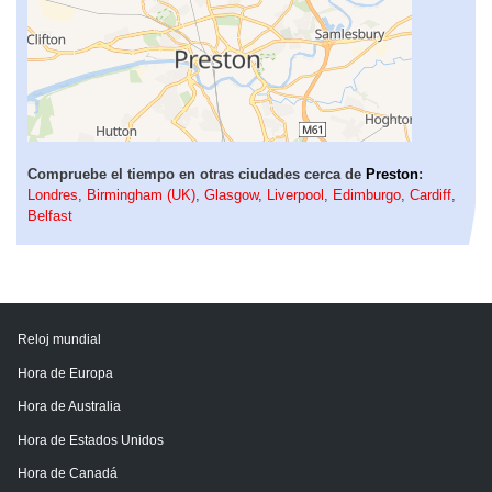
Compruebe el tiempo en otras ciudades cerca de
Preston
:
Londres
,
Birmingham (UK)
,
Glasgow
,
Liverpool
,
Edimburgo
,
Cardiff
,
Belfast
Reloj mundial
Hora de Europa
Hora de Australia
Hora de Estados Unidos
Hora de Canadá