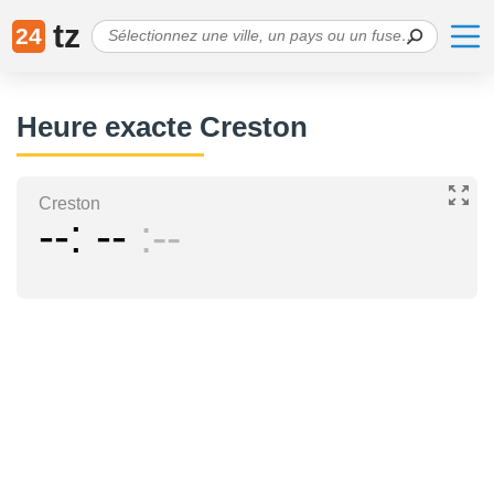
tz
24
Heure exacte Creston
Creston
--
--
--