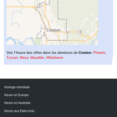
Voir l’heure des villes dans les alentours de
Creston
:
Phoenix
,
Tucson
,
Mesa
,
Mazatlán
,
Whitehorse
Horloge mondiale
Heure en Europe
Heure en Australie
Heure aux Etats-Unis