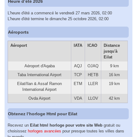
Heure d’été 2026
L'heure d'été a commencé le vendredi 27 mars 2026, 02:00
L'heure d'été termine le dimanche 25 octobre 2026, 02:00
Aéroports
Aéroport
IATA
ICAO
Distance
jusqu'à
Eilat
Aéroport d'Aqaba
AQJ
OJAQ
9 km
Taba International Airport
TCP
HETB
16 km
Eilat/Ilan & Assaf Ramon
ETM
LLER
19 km
International Airport
Ovda Airport
VDA
LLOV
42 km
Obtenez l‘horloge Html pour Eilat
Recevez un
Eilat html horloge pour votre site Web
gratuit ou
choisissez
horloges avancées
pour presque toutes les villes dans
le monde.