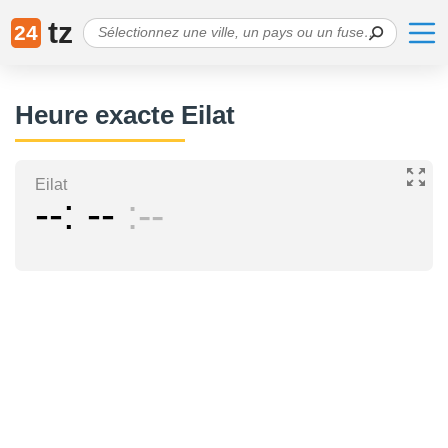
tz
24
Heure exacte Eilat
Eilat
--
--
--