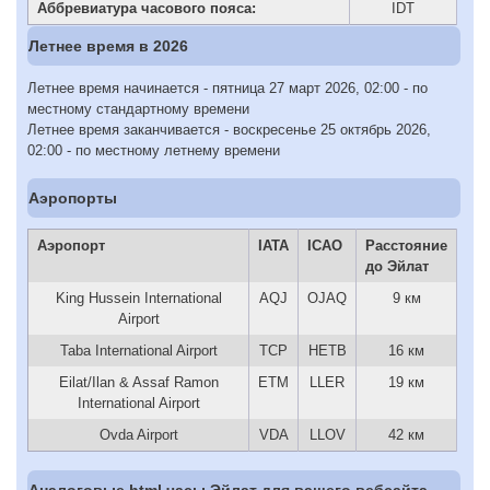
Аббревиатура часового пояса:
IDT
Летнее время в 2026
Летнее время начинается - пятница 27 март 2026, 02:00 - по
местному стандартному времени
Летнее время заканчивается - воскресенье 25 октябрь 2026,
02:00 - по местному летнему времени
Аэропорты
Аэропорт
IATA
ICAO
Расстояние
до Эйлат
King Hussein International
AQJ
OJAQ
9 км
Airport
Taba International Airport
TCP
HETB
16 км
Eilat/Ilan & Assaf Ramon
ETM
LLER
19 км
International Airport
Ovda Airport
VDA
LLOV
42 км
Аналоговые html часы Эйлат для вашего вебсайта