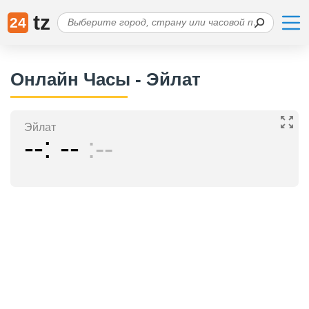
tz
24
Онлайн Часы - Эйлат
Эйлат
--
--
--