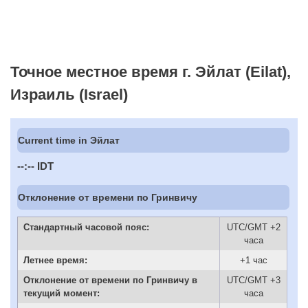
Точное местное время г. Эйлат (Eilat),
Израиль (Israel)
Current time in Эйлат
--:--
IDT
Отклонение от времени по Гринвичу
Стандартный часовой пояс:
UTC/GMT +2
часа
Летнее время:
+1 час
Отклонение от времени по Гринвичу в
UTC/GMT +3
текущий момент:
часа