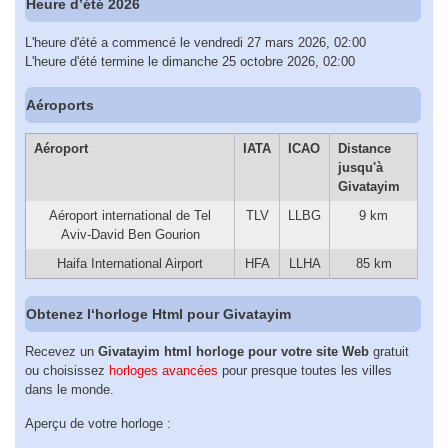
Heure d’été 2026
L'heure d'été a commencé le vendredi 27 mars 2026, 02:00
L'heure d'été termine le dimanche 25 octobre 2026, 02:00
Aéroports
Aéroport
IATA
ICAO
Distance
jusqu'à
Givatayim
Aéroport international de Tel
TLV
LLBG
9 km
Aviv-David Ben Gourion
Haifa International Airport
HFA
LLHA
85 km
Obtenez l‘horloge Html pour Givatayim
Recevez un
Givatayim html horloge pour votre site Web
gratuit
ou choisissez
horloges avancées
pour presque toutes les villes
dans le monde.
Aperçu de votre horloge :