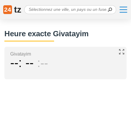
tz
24
Heure exacte Givatayim
Givatayim
--
--
--