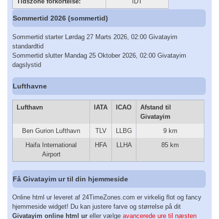
Tidszone forkortelse:
IDT
Sommertid 2026 (sommertid)
Sommertid starter Lørdag 27 Marts 2026, 02:00 Givatayim
standardtid
Sommertid slutter Mandag 25 Oktober 2026, 02:00 Givatayim
dagslystid
Lufthavne
Lufthavn
IATA
ICAO
Afstand til
Givatayim
Ben Gurion Lufthavn
TLV
LLBG
9 km
Haifa International
HFA
LLHA
85 km
Airport
Få Givatayim ur til din hjemmeside
Online html ur leveret af 24TimeZones.com er virkelig flot og fancy
hjemmeside widget! Du kan justere farve og størrelse på dit
Givatayim online html ur
eller vælge
avancerede ure til næsten