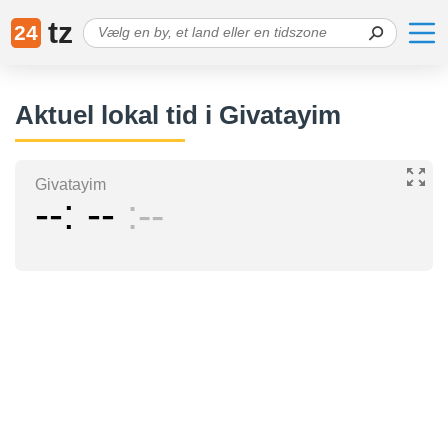
tz
24
Aktuel lokal tid i Givatayim
Givatayim
--
--
--