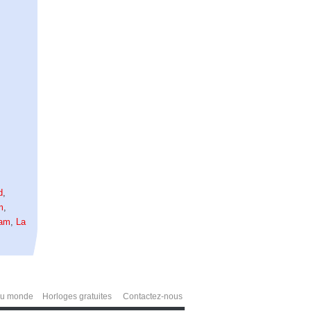
d
,
m
,
dam
,
La
du monde
Horloges gratuites
Contactez-nous