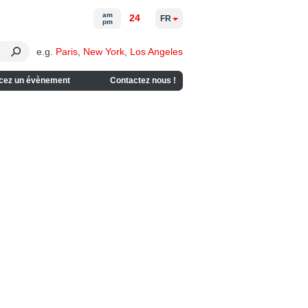
am
24
FR
pm
e.g.
Paris
,
New York
,
Los Angeles
cez un évènement
Contactez nous !