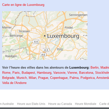
Carte en ligne de Luxembourg
Voir l’heure des villes dans les alentours de
Luxembourg
:
Berlin
,
Madri
Rome
,
Paris
,
Budapest
,
Hambourg
,
Varsovie
,
Vienne
,
Barcelona
,
Stockhol
Belgrade
,
Munich
,
Milan
,
Prague
,
Copenhague
,
Palma
,
Podgorica
,
Amster
Vella de l'Andorre
n Australie
Heure aux Etats-Unis
Heure au Canada
Heure Mondiale
Carte 