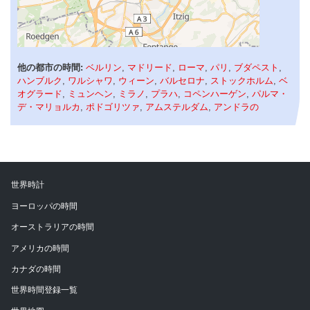
他の都市の時間:
ベルリン
,
マドリード
,
ローマ
,
パリ
,
ブダペスト
,
ハンブルク
,
ワルシャワ
,
ウィーン
,
バルセロナ
,
ストックホルム
,
ベ
オグラード
,
ミュンヘン
,
ミラノ
,
プラハ
,
コペンハーゲン
,
パルマ・
デ・マリョルカ
,
ポドゴリツァ
,
アムステルダム
,
アンドラの
世界時計
ヨーロッパの時間
オーストラリアの時間
アメリカの時間
カナダの時間
世界時間登録一覧