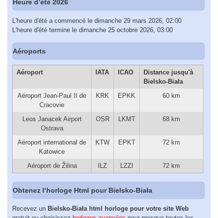
Heure d’été 2026
L'heure d'été a commencé le dimanche 29 mars 2026, 02:00
L'heure d'été termine le dimanche 25 octobre 2026, 03:00
Aéroports
Aéroport
IATA
ICAO
Distance jusqu'à
Bielsko-Biała
Aéroport Jean-Paul II de
KRK
EPKK
60 km
Cracovie
Leos Janacek Airport
OSR
LKMT
68 km
Ostrava
Aéroport international de
KTW
EPKT
72 km
Katowice
Aéroport de Žilina
ILZ
LZZI
72 km
Obtenez l‘horloge Html pour Bielsko-Biała
Recevez un
Bielsko-Biała html horloge pour votre site Web
gratuit ou choisissez
horloges avancées
pour presque toutes les