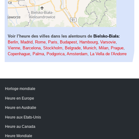
Voir l’heure des villes dans les alentours de
Bielsko-Biała
:
Berlin
,
Madrid
,
Rome
,
Paris
,
Budapest
,
Hambourg
,
Varsovie
,
Vienne
,
Barcelona
,
Stockholm
,
Belgrade
,
Munich
,
Milan
,
Prague
,
Copenhague
,
Palma
,
Podgorica
,
Amsterdam
,
La Vella de l'Andorre
Horloge mondiale
Heure en Europe
Heure en Australie
Heure aux Etats-Unis
Heure au Canada
Heure Mondiale