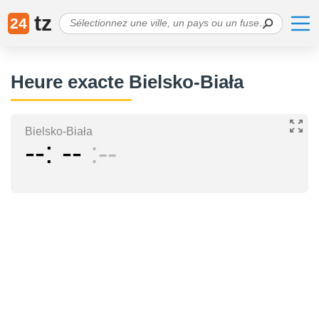
tz
24
Heure exacte Bielsko-Biała
Bielsko-Biała
--
--
--