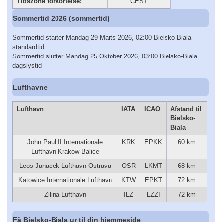
Tidszone forkortelse:
CEST
Sommertid 2026 (sommertid)
Sommertid starter Mandag 29 Marts 2026, 02:00 Bielsko-Biala
standardtid
Sommertid slutter Mandag 25 Oktober 2026, 03:00 Bielsko-Biala
dagslystid
Lufthavne
Lufthavn
IATA
ICAO
Afstand til
Bielsko-
Biala
John Paul II Internationale
KRK
EPKK
60 km
Lufthavn Krakow-Balice
Leos Janacek Lufthavn Ostrava
OSR
LKMT
68 km
Katowice Internationale Lufthavn
KTW
EPKT
72 km
Zilina Lufthavn
ILZ
LZZI
72 km
Få Bielsko-Biala ur til din hjemmeside