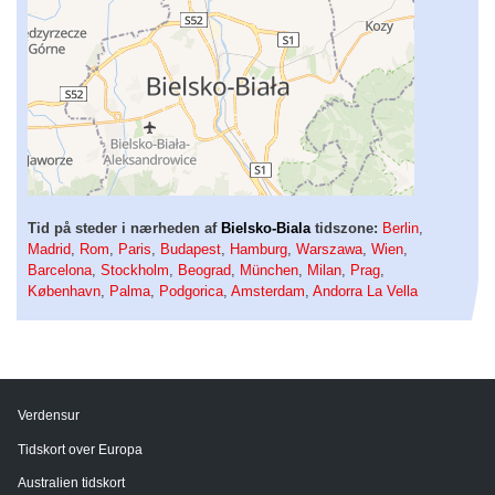
Tid på steder i nærheden af
Bielsko-Biala
tidszone:
Berlin
,
Madrid
,
Rom
,
Paris
,
Budapest
,
Hamburg
,
Warszawa
,
Wien
,
Barcelona
,
Stockholm
,
Beograd
,
München
,
Milan
,
Prag
,
København
,
Palma
,
Podgorica
,
Amsterdam
,
Andorra La Vella
Verdensur
Tidskort over Europa
Australien tidskort