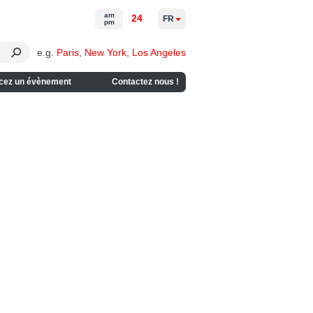
am
24
FR
pm
e.g.
Paris
,
New York
,
Los Angeles
cez un évènement
Contactez nous !