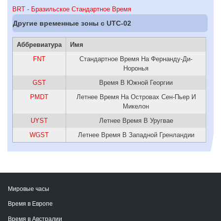
BRT - Бразильское Стандартное Время
Другие временные зоны c UTC-02
Аббревиатура
Имя
FNT
Стандартное Время На Фернанду-Ди-
Норонья
GST
Время В Южной Георгии
PMDT
Летнее Время На Островах Сен-Пьер И
Микелон
UYST
Летнее Время В Уругвае
WGST
Летнее Время В Западной Гренландии
Мировые часы
Время в Европе
Время в Австралии