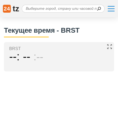
tz
24
Текущее время - BRST
BRST
--
--
--