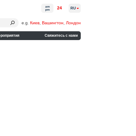
am
24
RU
pm
e.g.
Киев
,
Вашингтон
,
Лондон
ероприятия
Свяжитесь с нами