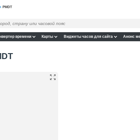
PMDT
нвертер времени
Карты
Виджеты часов для сайта
Анонс м
MDT