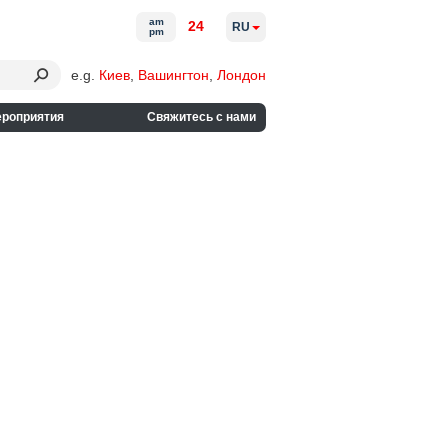
am
24
RU
pm
e.g.
Киев
,
Вашингтон
,
Лондон
ероприятия
Свяжитесь с нами