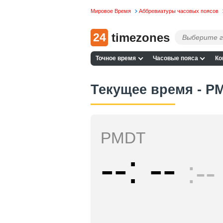
Мировое Время
Аббревиатуры часовых поясов
24
timezones
Точное время
Часовые пояса
Ко
Текущее время - P
PMDT
--
--
--