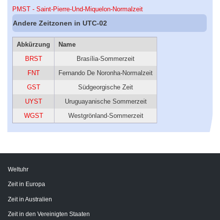
PMST - Saint-Pierre-Und-Miquelon-Normalzeit
Andere Zeitzonen in UTC-02
Abkürzung
Name
BRST
Brasília-Sommerzeit
FNT
Fernando De Noronha-Normalzeit
GST
Südgeorgische Zeit
UYST
Uruguayanische Sommerzeit
WGST
Westgrönland-Sommerzeit
Weltuhr
Zeit in Europa
Zeit in Australien
Zeit in den Vereinigten Staaten