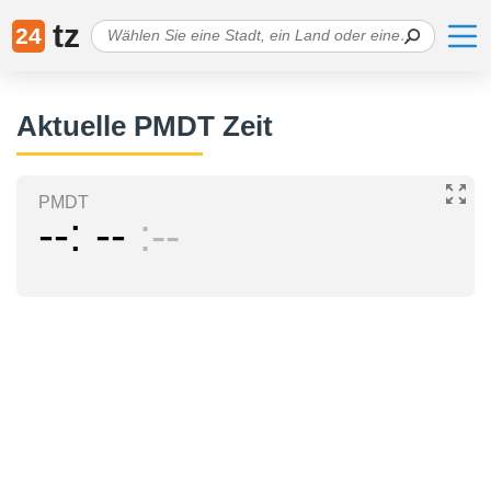
tz
24
Aktuelle PMDT Zeit
PMDT
--
--
--