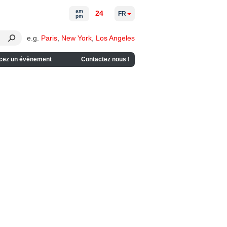
am
24
FR
pm
e.g.
Paris
,
New York
,
Los Angeles
cez un évènement
Contactez nous !