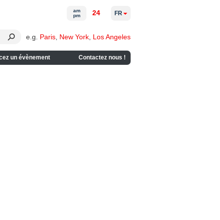
am
24
FR
pm
e.g.
Paris
,
New York
,
Los Angeles
cez un évènement
Contactez nous !