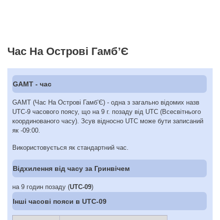
Час На Острові Гамб’Є
GAMT - час
GAMT (Час На Острові Гамб’Є) - одна з загально відомих назв
UTC-9 часового поясу, що на 9 г. позаду від UTC (Всесвітнього
координованого часу). Зсув відносно UTC може бути записаний
як -09:00.
Використовується як стандартний час.
Відхилення від часу за Гринвічем
на 9 годин позаду (
UTC-09
)
Інші часові пояси в UTC-09