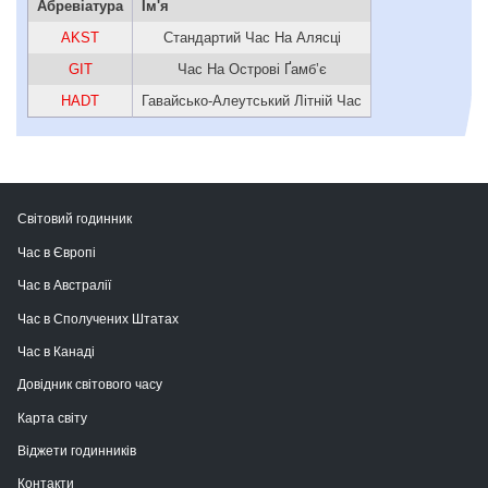
Абревіатура
Ім'я
AKST
Стандартий Час На Алясці
GIT
Час На Острові Ґамбʼє
HADT
Гавайсько-Алеутський Літній Час
Світовий годинник
Час в Європі
Час в Австралії
Час в Сполучених Штатах
Час в Канаді
Довідник світового часу
Карта світу
Віджети годинників
Контакти