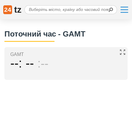
tz
24
Поточний час - GAMT
GAMT
--
--
--