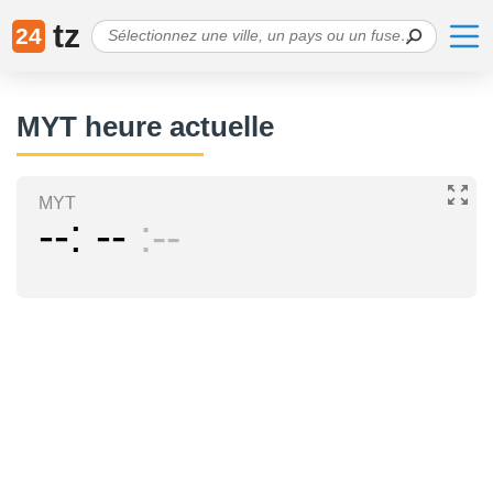
tz
24
MYT heure actuelle
MYT
--
--
--