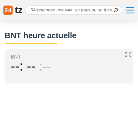
tz
24
BNT heure actuelle
BNT
--
--
--