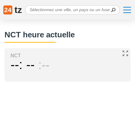
tz
24
NCT heure actuelle
NCT
--
--
--