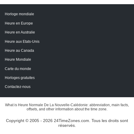
Horloge mondiale
Heure en Europe
Heure en Australie
Heure aux Etats-Unis
Heure au Canada
Heure Mondiale
Carte du monde
Horloges gratuites
Contactez-nous
What is Heure Normale De La Nouvelle-Calédonie: abbreviation, main facts,
offsets, and other information about the time zone.
Copyright © 2005 - 2026 24TimeZones.com.
Tous les droits sont
réservés.