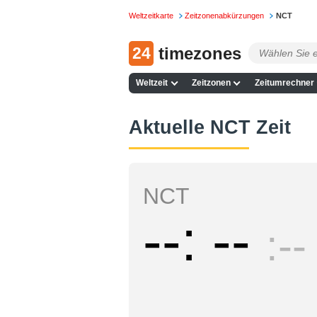
Weltzeitkarte
Zeitzonenabkürzungen
NCT
24
timezones
Weltzeit
Zeitzonen
Zeitumrechner
Aktuelle NCT Zeit
NCT
--
--
--