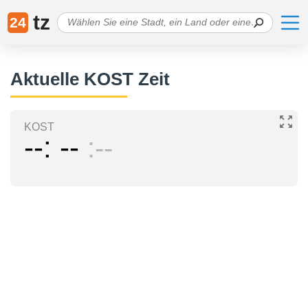
tz
24
Aktuelle KOST Zeit
KOST
--
--
--