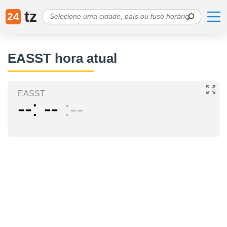
tz
24
EASST hora atual
EASST
--
--
--