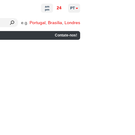
am
24
PT
pm
e.g.
Portugal
,
Brasília
,
Londres
Contate-nos!