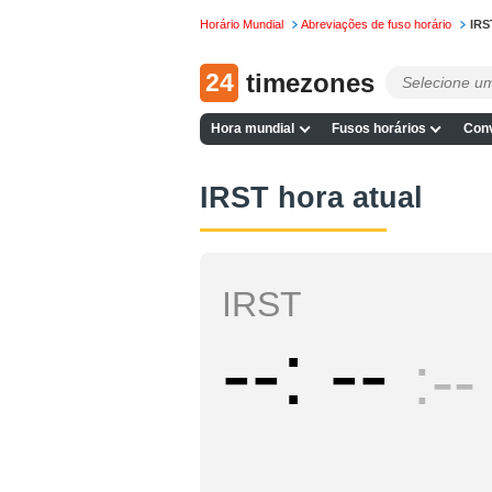
Horário Mundial
Abreviações de fuso horário
IRS
24
timezones
Hora mundial
Fusos horários
Conv
IRST hora atual
IRST
--
--
--