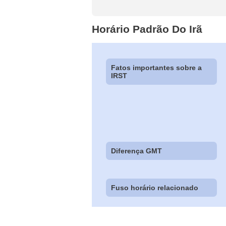
Horário Padrão Do Irã
Fatos importantes sobre a
IRST
Diferença GMT
Fuso horário relacionado