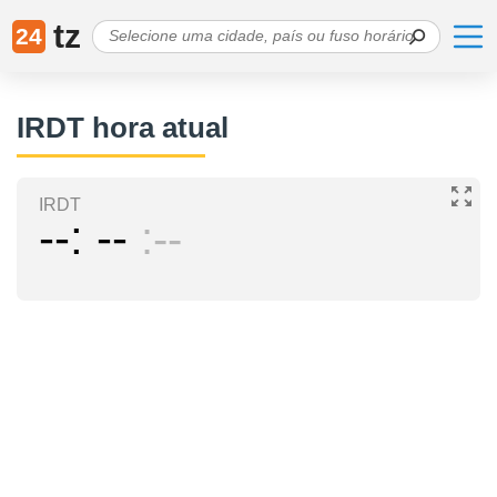
tz
24
IRDT hora atual
IRDT
--
--
--