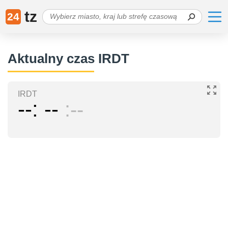
tz
24
Aktualny czas IRDT
IRDT
--
--
--