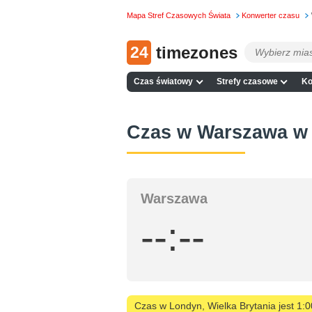
Mapa Stref Czasowych Świata
Konwerter czasu
24
timezones
Czas światowy
Strefy czasowe
Ko
Czas w Warszawa w
Warszawa
--:--
Czas w Londyn, Wielka Brytania jest 1: