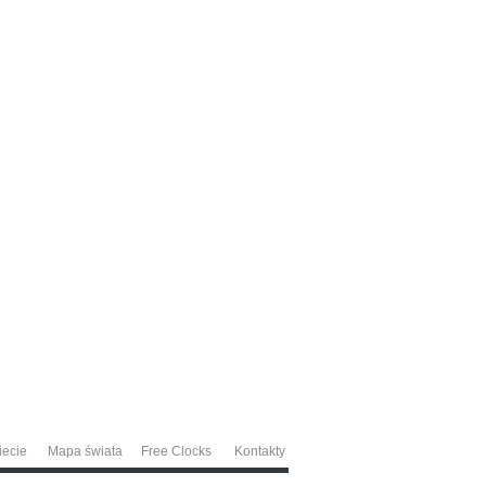
iecie
Mapa świata
Free Clocks
Kontakty