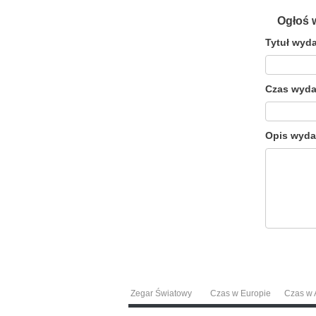
Ogłoś 
Tytuł wyda
Czas wyda
Opis wyda
Zegar Światowy
Czas w Europie
Czas w A