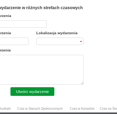
wydarzenie w różnych strefach czasowych
rzenia
rzenia
Lokalizacja wydarzenia
rzenia
Utwórz wydarzenie
ustralii
Czas w Stanach Zjednoczonych
Czas w Kanadzie
Czas na Św