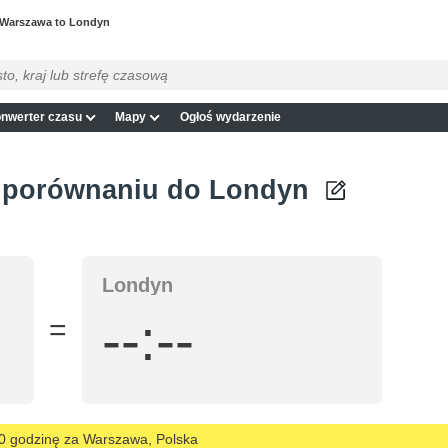
Warszawa to Londyn
nwerter czasu
Mapy
Ogłoś wydarzenie
 porównaniu do Londyn
Londyn
--:--
=
00 godzinę za Warszawa, Polska