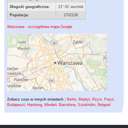
Długość geograficzna:
21° 01' wschód
Populacja:
1702139
Warszawa - szczegółowa mapa Google
Zobacz czas w innych miastach :
Berlin
,
Madryt
,
Rzym
,
Paryż
,
Budapeszt
,
Hamburg
,
Wiedeń
,
Barcelona
,
Sztokholm
,
Belgrad