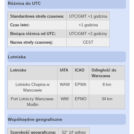
Różnica do UTC
Standardowa strefa czasowa:
UTC/GMT +1 godzina
Czas letni:
+1 godzina
Bieżąca różnica od UTC:
UTC/GMT +2 godziny
Nazwa strefy czasowej:
CEST
Lotniska
Lotnisko
IATA
ICAO
Odległość do
Warszawa
Lotnisko Chopina w
WAW
EPWA
8 km
Warszawie
Port Lotniczy Warszawa-
WMI
EPMO
34 km
Modlin
Współrzędne geograficzne
Szerokość geograficzna:
52° 14' północ