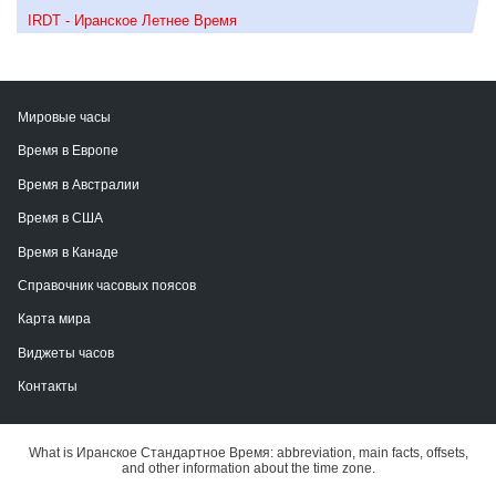
IRDT - Иранское Летнее Время
Мировые часы
Время в Европе
Время в Австралии
Время в США
Время в Канаде
Справочник часовых поясов
Карта мира
Виджеты часов
Контакты
What is Иранское Стандартное Время: abbreviation, main facts, offsets,
and other information about the time zone.