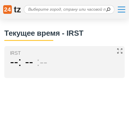
tz
24
Текущее время - IRST
IRST
--
--
--