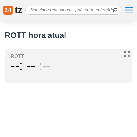
tz
24
ROTT hora atual
ROTT
--
--
--